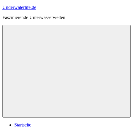
Zum
Underwaterlife.de
Inhalt
Faszinierende Unterwasserwelten
springen
Menü
Startseite