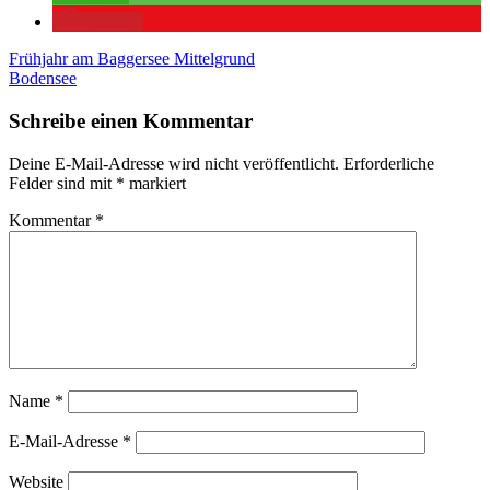
merken
Beitragsnavigation
Vorheriger
Frühjahr am Baggersee Mittelgrund
Beitrag:
Nächster
Bodensee
Beitrag:
Schreibe einen Kommentar
Deine E-Mail-Adresse wird nicht veröffentlicht.
Erforderliche
Felder sind mit
*
markiert
Kommentar
*
Name
*
E-Mail-Adresse
*
Website