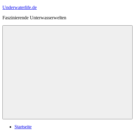
Zum
Underwaterlife.de
Inhalt
Faszinierende Unterwasserwelten
springen
Menü
Startseite