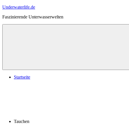
Zum
Underwaterlife.de
Inhalt
Faszinierende Unterwasserwelten
springen
Menü
Startseite
Tauchen