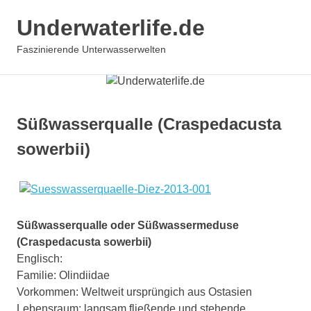
Underwaterlife.de
MENÜ
Faszinierende Unterwasserwelten
Zum
Inhalt
springen
Süßwasserqualle (Craspedacusta
sowerbii)
Süßwasserqualle oder Süßwassermeduse
(Craspedacusta sowerbii)
Englisch:
Familie: Olindiidae
Vorkommen: Weltweit ursprüngich aus Ostasien
Lebensraum: langsam fließende und stehende