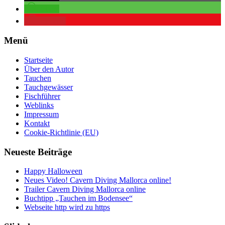
teilen
merken
Menü
Startseite
Über den Autor
Tauchen
Tauchgewässer
Fischführer
Weblinks
Impressum
Kontakt
Cookie-Richtlinie (EU)
Neueste Beiträge
Happy Halloween
Neues Video! Cavern Diving Mallorca online!
Trailer Cavern Diving Mallorca online
Buchtipp „Tauchen im Bodensee“
Webseite http wird zu https