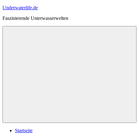
Zum
Underwaterlife.de
Inhalt
Faszinierende Unterwasserwelten
springen
Menü
Startseite