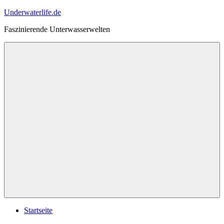
Zum
Underwaterlife.de
Inhalt
Faszinierende Unterwasserwelten
springen
Menü
Startseite