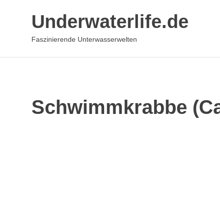
Zum
Underwaterlife.de
Inhalt
springen
Faszinierende Unterwasserwelten
Schwimmkrabbe (Cal