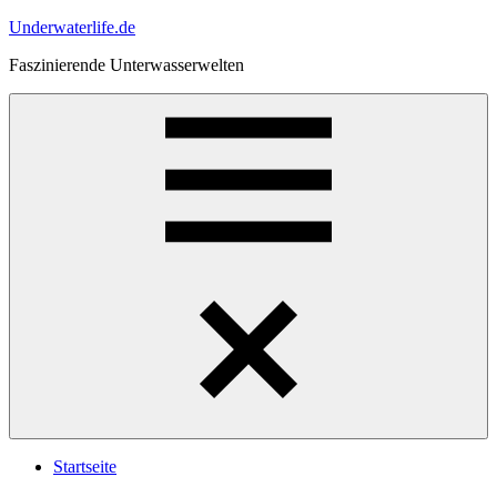
Zum
Underwaterlife.de
Inhalt
Faszinierende Unterwasserwelten
springen
Menü
Startseite