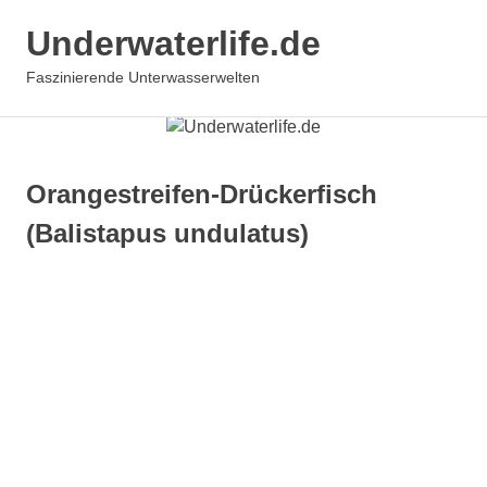
Underwaterlife.de
MENÜ
Faszinierende Unterwasserwelten
Zum
Inhalt
springen
Orangestreifen-Drückerfisch
(Balistapus undulatus)