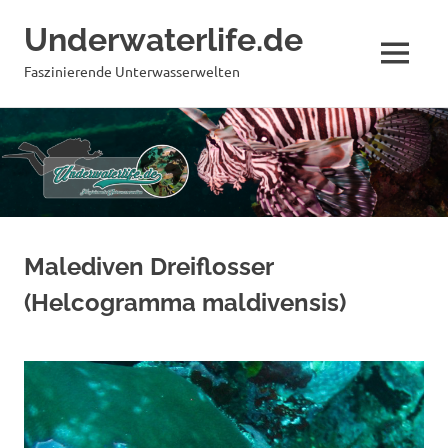
Underwaterlife.de
MENÜ
Faszinierende Unterwasserwelten
Zum
Inhalt
springen
Malediven Dreiflosser
(Helcogramma maldivensis)