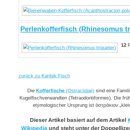
Perlenkofferfisch (Rhinesomus tr
12
F
zurück zu Karibik Fisch
Die
Kofferfische
(Ostraciidae)
sind eine Famil
Kugelfischverwandten (Tetraodontiformes). Die früh
etymologischer Ursprung ist ὀστράκιον „klei
Dieser Artikel basiert auf dem Artikel
Wikipedia
und steht unter der Doppelliz