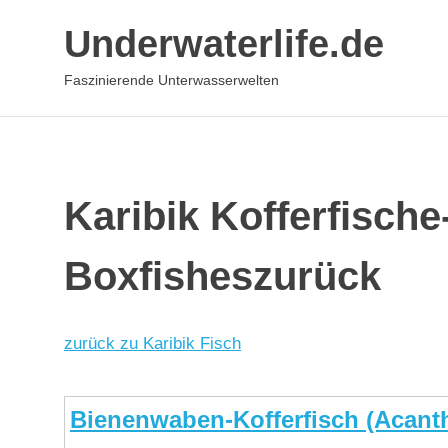
Underwaterlife.de
Faszinierende Unterwasserwelten
Zum
Inhalt
springen
Karibik Kofferfische
Boxfisheszurück
zurück zu Karibik Fisch
Bienenwaben-Kofferfisch (Acant