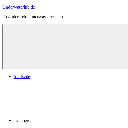
Zum
Underwaterlife.de
Inhalt
Faszinierende Unterwasserwelten
springen
Menü
Startseite
Tauchen