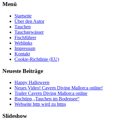
Menü
Startseite
Über den Autor
Tauchen
Tauchgewässer
Fischführer
Weblinks
Impressum
Kontakt
Cookie-Richtlinie (EU)
Neueste Beiträge
Happy Halloween
Neues Video! Cavern Diving Mallorca online!
Trailer Cavern Diving Mallorca online
Buchtipp „Tauchen im Bodensee“
Webseite http wird zu https
Slideshow