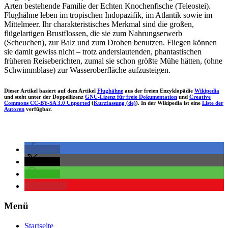
Arten bestehende Familie der Echten Knochenfische (Teleostei).
Flughähne leben im tropischen Indopazifik, im Atlantik sowie im
Mittelmeer. Ihr charakteristisches Merkmal sind die großen,
flügelartigen Brustflossen, die sie zum Nahrungserwerb
(Scheuchen), zur Balz und zum Drohen benutzen. Fliegen können
sie damit gewiss nicht – trotz anderslautenden, phantastischen
früheren Reiseberichten, zumal sie schon größte Mühe hätten, (ohne
Schwimmblase) zur Wasseroberfläche aufzusteigen.
Dieser Artikel basiert auf dem Artikel
Flughähne
aus der freien Enzyklopädie
Wikipedia
und steht unter der Doppellizenz
GNU-Lizenz für freie Dokumentation
und
Creative
Commons CC-BY-SA 3.0 Unported
(
Kurzfassung (de)
). In der Wikipedia ist eine
Liste der
Autoren
verfügbar.
teilen
teilen
teilen
merken
Menü
Startseite