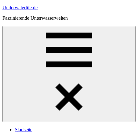
Zum
Underwaterlife.de
Inhalt
Faszinierende Unterwasserwelten
springen
Menü
Startseite