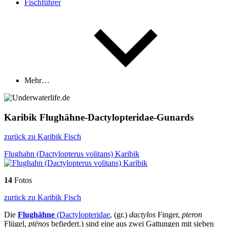
Fischführer
Mehr…
Karibik Flughähne-Dactylopteridae-Gunards
zurück zu Karibik Fisch
Flughahn (Dactylopterus volitans) Karibik
14
Fotos
zurück zu Karibik Fisch
Die
Flughähne
(Dactylopteridae
, (gr.)
dactylos
Finger,
pteron
Flügel,
ptēnos
befiedert.) sind eine aus zwei Gattungen mit sieben