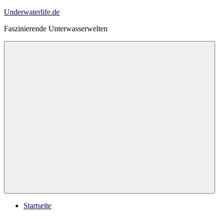
Zum
Underwaterlife.de
Inhalt
Faszinierende Unterwasserwelten
springen
Menü
Startseite