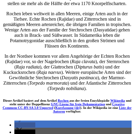
stellen sie mehr als die Hälfte der etwa 1170 Knorpelfischarten.
Rochen leben weltweit in allen Meeren, einige Arten auch in der
Tiefsee. Echte Rochen (Rajidae) und Zitterrochen sind in
gemäßigten Meeren artenreicher, die übrigen Familien in tropischen.
Wenige Arten aus der Familie der Stechrochen (Dasyatidae) gehen
auch in Brack- und Süßwasser. In Südamerika leben die
Potamotrygonidae ausschließlich in den großen Strömen und
Flüssen des Kontinents.
In der Nordsee kommen vor allem Angehörige der Echten Rochen
(Rajidae) vor, so der Nagelrochen (
Raja clavata
), der Sternrochen
(
Raja radiata
), der Glattrochen (
Dipturus batis
) und der
Kuckucksrochen (
Raja naevus
). Weitere europäische Arten sind der
Gewöhnliche Stechrochen (
Dasyatis pastinaca
), der Marmor-
Zitterrochen (
Torpedo marmorata
) und der Atlantische Zitterrochen
(
Torpedo nobiliana
).
Dieser Artikel basiert auf dem Artikel
Rochen
aus der freien Enzyklopädie
Wikipedia
und
steht unter der Doppellizenz
GNU-Lizenz für freie Dokumentation
und
Creative
Commons CC-BY-SA 3.0 Unported
(
Kurzfassung (de)
). In der Wikipedia ist eine
Liste der
Autoren
verfügbar.
teilen
teilen