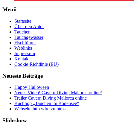
Menü
Startseite
Über den Autor
Tauchen
Tauchgewässer
Fischführer
Weblinks
Impressum
Kontakt
Cookie-Richtlinie (EU)
Neueste Beiträge
Happy Halloween
Neues Video! Cavern Diving Mallorca online!
Trailer Cavern Diving Mallorca online
Buchtipp „Tauchen im Bodensee“
Webseite http wird zu https
Slideshow