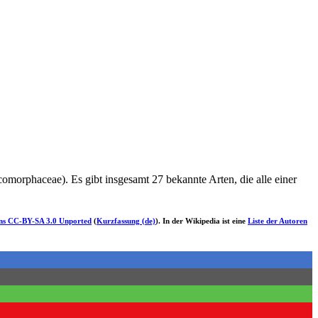
morphaceae). Es gibt insgesamt 27 bekannte Arten, die alle einer
s CC-BY-SA 3.0 Unported
(
Kurzfassung (de)
). In der Wikipedia ist eine
Liste der Autoren