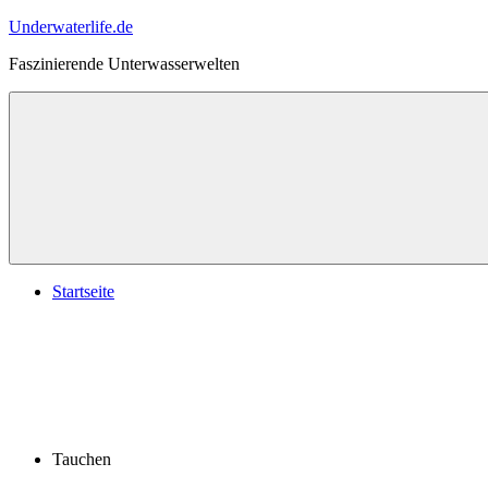
Zum
Underwaterlife.de
Inhalt
Faszinierende Unterwasserwelten
springen
Menü
Startseite
Tauchen