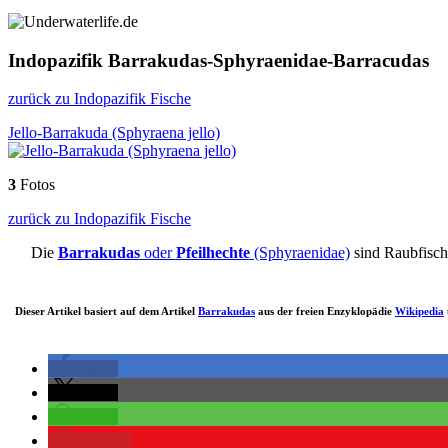
Indopazifik Barrakudas-Sphyraenidae-Barracudas
zurück zu Indopazifik Fische
Jello-Barrakuda (Sphyraena jello)
3
Fotos
zurück zu Indopazifik Fische
Die
Barrakudas
oder
Pfeilhechte
(Sphyraenidae)
sind Raubfische
Dieser Artikel basiert auf dem Artikel
Barrakudas
aus der freien Enzyklopädie
Wikipedia
teilen
teilen
teilen
merken