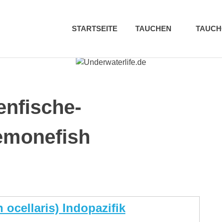
STARTSEITE
TAUCHEN
TAUC
enfische-
emonefish
ocellaris) Indopazifik