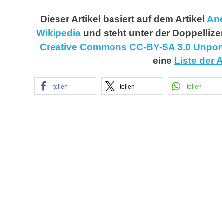
Dieser Artikel basiert auf dem Artikel
An
Wikipedia
und steht unter der Doppelliz
Creative Commons CC-BY-SA 3.0 Unpor
eine
Liste der 
teilen
teilen
teilen