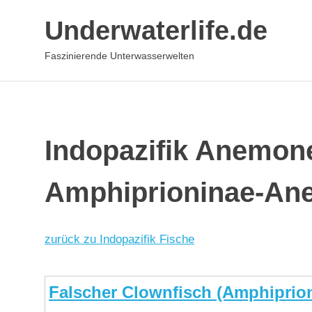
Underwaterlife.de
Faszinierende Unterwasserwelten
Zum
Inhalt
springen
Indopazifik Anemon
Amphiprioninae-An
zurück zu Indopazifik Fische
Falscher Clownfisch (Amphiprion 