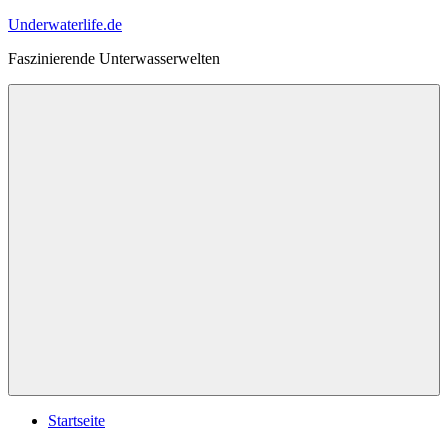
Zum
Underwaterlife.de
Inhalt
Faszinierende Unterwasserwelten
springen
Menü
Startseite