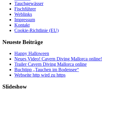
Tauchgewässer
Fischführer
Weblinks
Impressum
Kontakt
Cookie-Richtlinie (EU)
Neueste Beiträge
Happy Halloween
Neues Video! Cavern Diving Mallorca online!
Trailer Cavern Diving Mallorca online
Buchtipp „Tauchen im Bodensee“
Webseite http wird zu https
Slideshow