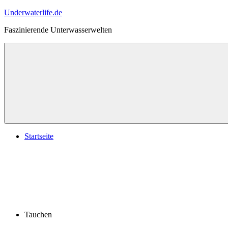
Zum
Underwaterlife.de
Inhalt
Faszinierende Unterwasserwelten
springen
Menü
Startseite
Tauchen