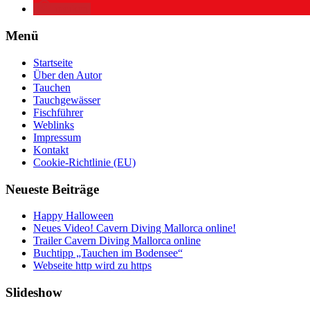
merken
Menü
Startseite
Über den Autor
Tauchen
Tauchgewässer
Fischführer
Weblinks
Impressum
Kontakt
Cookie-Richtlinie (EU)
Neueste Beiträge
Happy Halloween
Neues Video! Cavern Diving Mallorca online!
Trailer Cavern Diving Mallorca online
Buchtipp „Tauchen im Bodensee“
Webseite http wird zu https
Slideshow