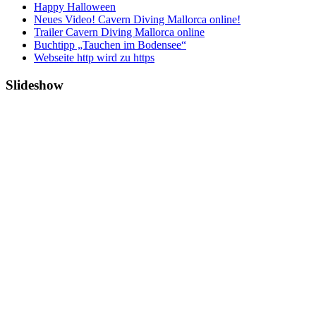
Happy Halloween
Neues Video! Cavern Diving Mallorca online!
Trailer Cavern Diving Mallorca online
Buchtipp „Tauchen im Bodensee“
Webseite http wird zu https
Slideshow