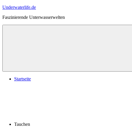
Zum
Underwaterlife.de
Inhalt
Faszinierende Unterwasserwelten
springen
Menü
Startseite
Tauchen