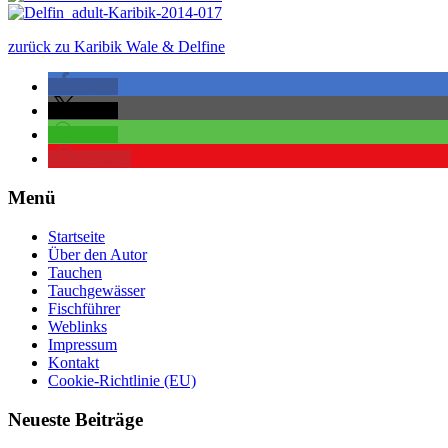
zurück zu Karibik Wale & Delfine
teilen
teilen
teilen
merken
Menü
Startseite
Über den Autor
Tauchen
Tauchgewässer
Fischführer
Weblinks
Impressum
Kontakt
Cookie-Richtlinie (EU)
Neueste Beiträge