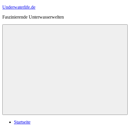
Zum
Underwaterlife.de
Inhalt
Faszinierende Unterwasserwelten
springen
Menü
Startseite