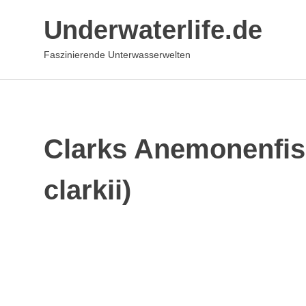
Zum
Underwaterlife.de
Inhalt
springen
Faszinierende Unterwasserwelten
Clarks Anemonenfis
clarkii)