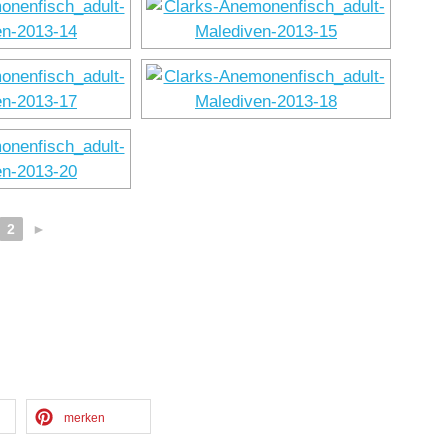
2
►
merken