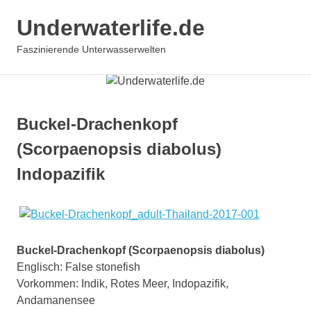
Underwaterlife.de
MENÜ
Faszinierende Unterwasserwelten
Zum
Inhalt
springen
Buckel-Drachenkopf
(Scorpaenopsis diabolus)
Indopazifik
Buckel-Drachenkopf (Scorpaenopsis diabolus)
Englisch: False stonefish
Vorkommen: Indik, Rotes Meer, Indopazifik,
Andamanensee