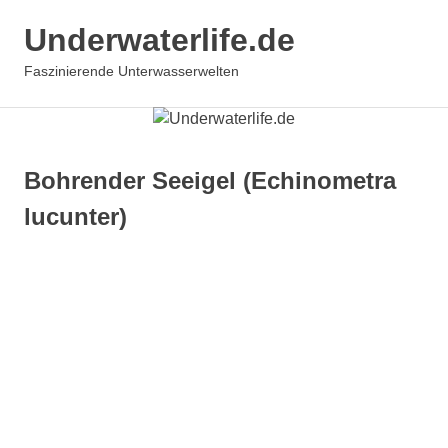
Zum
Underwaterlife.de
Inhalt
springen
MENÜ
Faszinierende Unterwasserwelten
Bohrender Seeigel (Echinometra
lucunter)