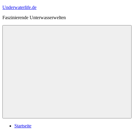
Zum
Underwaterlife.de
Inhalt
Faszinierende Unterwasserwelten
springen
Menü
Startseite