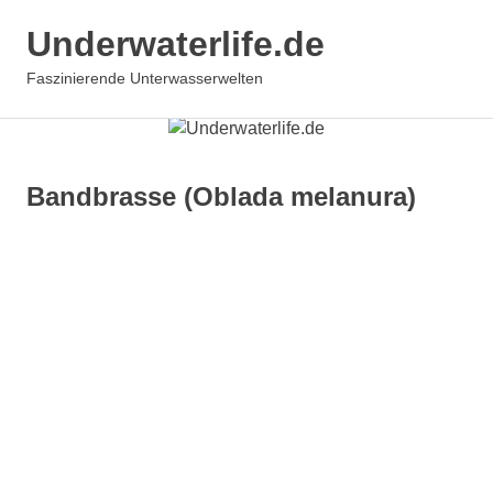
Underwaterlife.de
MENÜ
Faszinierende Unterwasserwelten
Zum
Inhalt
springen
Bandbrasse (Oblada melanura)