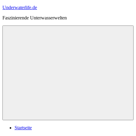
Zum
Underwaterlife.de
Inhalt
Faszinierende Unterwasserwelten
springen
Menü
Startseite