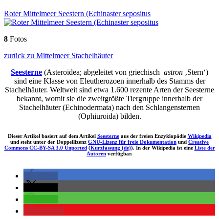
Roter Mittelmeer Seestern (Echinaster sepositus
8
Fotos
zurück zu Mittelmeer Stachelhäuter
Seesterne
(Asteroidea; abgeleitet von griechisch
astron
‚Stern‘)
sind eine Klasse von Eleutherozoen innerhalb des Stamms der
Stachelhäuter. Weltweit sind etwa 1.600 rezente Arten der Seesterne
bekannt, womit sie die zweitgrößte Tiergruppe innerhalb der
Stachelhäuter (Echinodermata) nach den Schlangensternen
(Ophiuroida) bilden.
Dieser Artikel basiert auf dem Artikel
Seesterne
aus der freien Enzyklopädie
Wikipedia
und steht unter der Doppellizenz
GNU-Lizenz für freie Dokumentation
und
Creative
Commons CC-BY-SA 3.0 Unported
(
Kurzfassung (de)
). In der Wikipedia ist eine
Liste der
Autoren
verfügbar.
teilen
teilen
teilen
merken