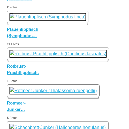
2
Fotos
Pfauenlippfisch
(Symphodus
…
11
Fotos
Rotbrust-
Prachtlippfisch
…
1
Fotos
Rotmeer-
Junker
…
5
Fotos