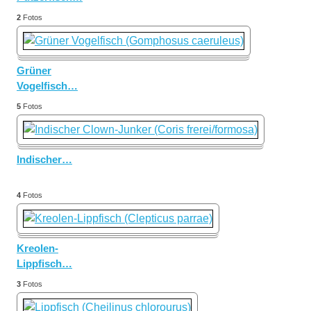
2
Fotos
Grüner
Vogelfisch
…
5
Fotos
Indischer
…
4
Fotos
Kreolen-
Lippfisch
…
3
Fotos