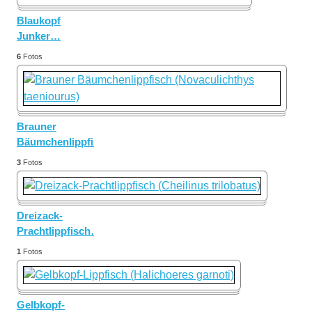
Blaukopf
Junker
…
6
Fotos
Brauner
Bäumchenlippfisch
…
3
Fotos
Dreizack-
Prachtlippfisch
…
1
Fotos
Gelbkopf-