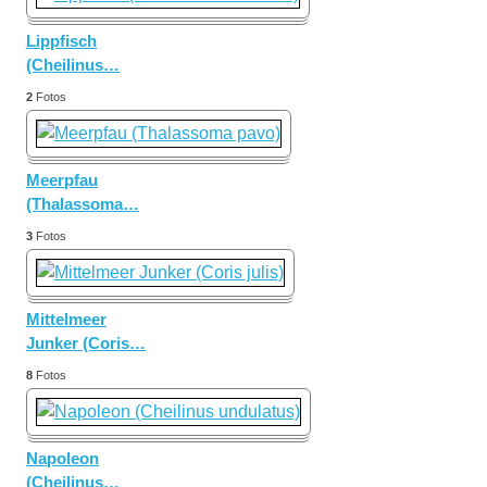
Lippfisch
(Cheilinus
…
2
Fotos
Meerpfau
(Thalassoma
…
3
Fotos
Mittelmeer
Junker (Coris
…
8
Fotos
Napoleon
(Cheilinus
…