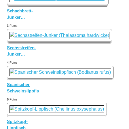
Schachbrett-
Junker
…
3
Fotos
Sechsstreifen-
Junker
…
4
Fotos
Spanischer
Schweinslippfisch
…
5
Fotos
Spitzkopf-
Lippfisch
…