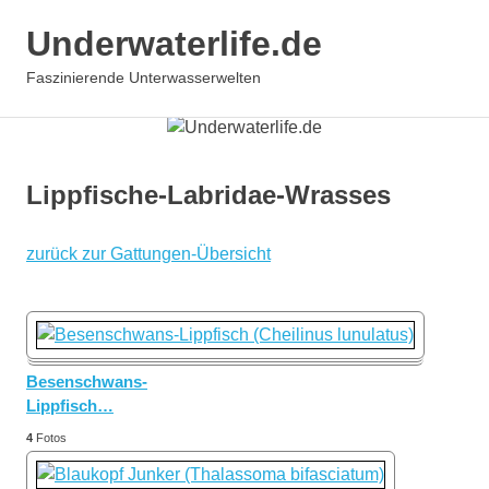
Underwaterlife.de
MENÜ
Faszinierende Unterwasserwelten
Zum
Inhalt
springen
Lippfische-Labridae-Wrasses
zurück zur Gattungen-Übersicht
Besenschwans-
Lippfisch
…
4
Fotos