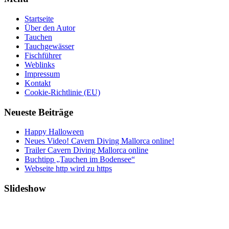
Startseite
Über den Autor
Tauchen
Tauchgewässer
Fischführer
Weblinks
Impressum
Kontakt
Cookie-Richtlinie (EU)
Neueste Beiträge
Happy Halloween
Neues Video! Cavern Diving Mallorca online!
Trailer Cavern Diving Mallorca online
Buchtipp „Tauchen im Bodensee“
Webseite http wird zu https
Slideshow