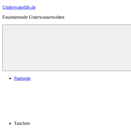
Zum
Underwaterlife.de
Inhalt
Faszinierende Unterwasserwelten
springen
Menü
Startseite
Tauchen