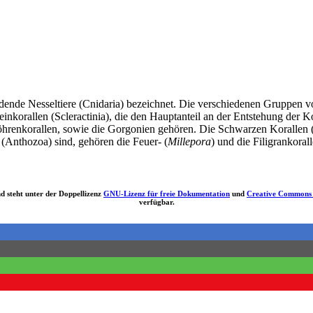
ldende Nesseltiere (Cnidaria) bezeichnet. Die verschiedenen Gruppen v
inkorallen (Scleractinia), die den Hauptanteil an der Entstehung der K
öhrenkorallen, sowie die Gorgonien gehören. Die Schwarzen Korallen (
(Anthozoa) sind, gehören die Feuer- (
Millepora
) und die Filigrankoral
d steht unter der Doppellizenz
GNU-Lizenz für freie Dokumentation
und
Creative Commons
verfügbar.