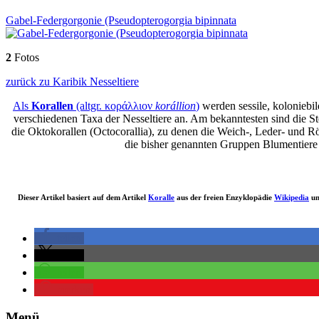
Gabel-Federgorgonie (Pseudopterogorgia bipinnata
2
Fotos
zurück zu Karibik Nesseltiere
Als
Korallen
(altgr.
κοράλλιον
korállion
)
werden sessile, koloniebi
verschiedenen Taxa der Nesseltiere an. Am bekanntesten sind die Ste
die Oktokorallen (Octocorallia), zu denen die Weich-, Leder- und R
die bisher genannten Gruppen Blumentiere 
Dieser Artikel basiert auf dem Artikel
Koralle
aus der freien Enzyklopädie
Wikipedia
un
teilen
teilen
teilen
merken
Menü