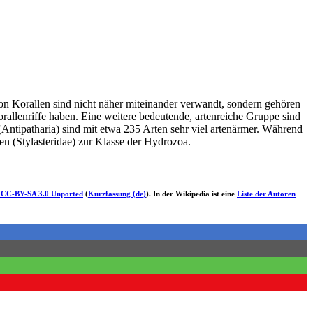
on Korallen sind nicht näher miteinander verwandt, sondern gehören
orallenriffe haben. Eine weitere bedeutende, artenreiche Gruppe sind
Antipatharia) sind mit etwa 235 Arten sehr viel artenärmer. Während
len (Stylasteridae) zur Klasse der Hydrozoa.
 CC-BY-SA 3.0 Unported
(
Kurzfassung (de)
). In der Wikipedia ist eine
Liste der Autoren