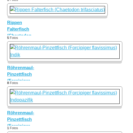
lunula)
Rippen
Falterfisch
(Chaetodon
5
Fotos
trifasciatus)
Röhrenmaul-
Pinzettfisch
(Forcipiger
8
Fotos
flavissimus)
Indik
Röhrenmaul-
Pinzettfisch
(Forcipiger
1
Fotos
flavissimus)