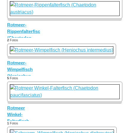
Indopazifik
Rotmeer-
Rippenfalterfisch
(Chaetodon
2
Fotos
austriacus)
Rotmeer-
Wimpelfisch
(Heniochus
5
Fotos
intermedius)
Rotmeer
Winkel-
Falterfisch
1
Fotos
(Chaetodon