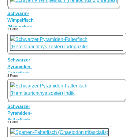
paucifasciatus)
Schwarm-
Wimpelfisch
(Heniochus
2
Fotos
diphreutes)
Schwarzer
Pyramiden-
Falterfisch
3
Fotos
(Hemitaurichthys
zoster)
Indopazifik
Schwarzer
Pyramiden-
Falterfisch
3
Fotos
(Hemitaurtchthys
zoster) Indik