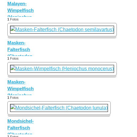
Malayen-
Wimpelfisch
(Heniochus
1
Fotos
singularius)
Masken-
Falterfisch
(Chaetodon
1
Fotos
semilavartus)
Masken-
Wimpelfisch
(Heniochus
1
Fotos
monocerus)
Mondsichel-
Falterfisch
(Chaetodon
1
Fotos