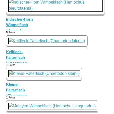
Indopazifik
Indischer-Horn
Wimpelfisch
(Heniochus
5
Fotos
pleurotaenia)
Keilfleck-
Falterfisch
(Chaetodon
1
Fotos
falcula)
Kleins-
Falterfisch
(Chaetodon
1
Fotos
kleinii)