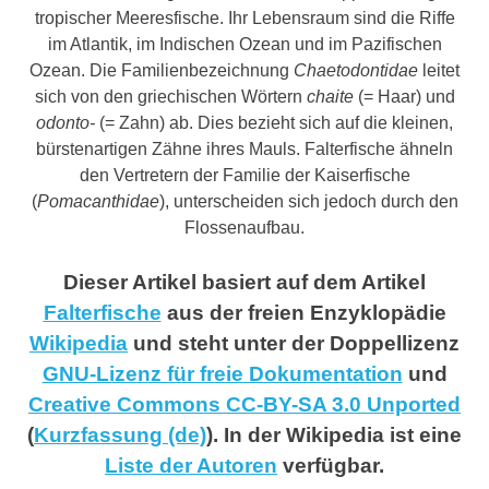
tropischer Meeresfische. Ihr Lebensraum sind die Riffe
im Atlantik, im Indischen Ozean und im Pazifischen
Ozean. Die Familienbezeichnung
Chaetodontidae
leitet
sich von den griechischen Wörtern
chaite
(= Haar) und
odonto-
(= Zahn) ab. Dies bezieht sich auf die kleinen,
bürstenartigen Zähne ihres Mauls. Falterfische ähneln
den Vertretern der Familie der Kaiserfische
(
Pomacanthidae
), unterscheiden sich jedoch durch den
Flossenaufbau.
Dieser Artikel basiert auf dem Artikel
Falterfische
aus der freien Enzyklopädie
Wikipedia
und steht unter der Doppellizenz
GNU-Lizenz für freie Dokumentation
und
Creative Commons CC-BY-SA 3.0 Unported
(
Kurzfassung (de)
). In der Wikipedia ist eine
Liste der Autoren
verfügbar.