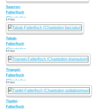
Sparren-
Falterfisch
(Chaetodon
1
Fotos
trifascialis)
Tabak-
Falterfisch
(Chaetodon
3
Fotos
fasciatus)
Triangel-
Falterfisch
(Chaetodon
3
Fotos
triangulum)
Tüpfel-
Falterfisch