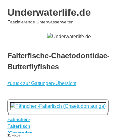
Zum
Underwaterlife.de
Inhalt
springen
MENÜ
Faszinierende Unterwasserwelten
Falterfische-Chaetodontidae-
Butterflyfishes
zurück zur Gattungen-Übersicht
Fähnchen-
Falterfisch
(Chaetodon
11
Fotos